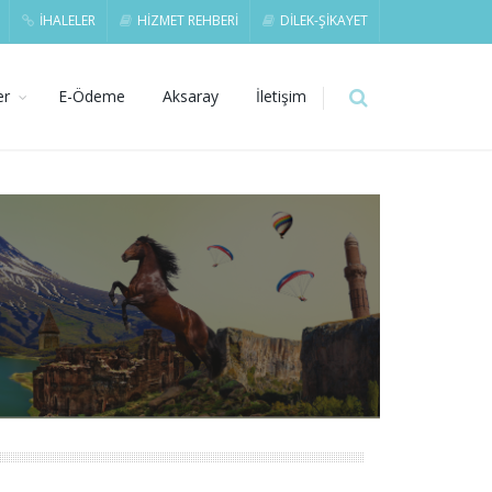
İHALELER
HİZMET REHBERİ
DİLEK-ŞİKAYET
er
E-Ödeme
Aksaray
İletişim