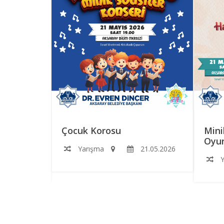
RS
Çocuk Korosu
Mini
Oyun
Yarışma
21.05.2026
2.06.2026
Y