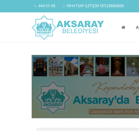
444 55 68
WHATSAP İLETİŞİM 05528886868
A