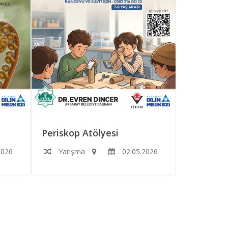
Periskop Atölyesi
Roketimi
2026
Yarışma
02.05.2026
Yarışm