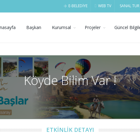
E-BELEDİYE
WEB TV
SANAL TUR
nasayfa
Başkan
Kurumsal
Projeler
Güncel Bilgil
Köyde Bilim Var !
ETKİNLİK DETAYI