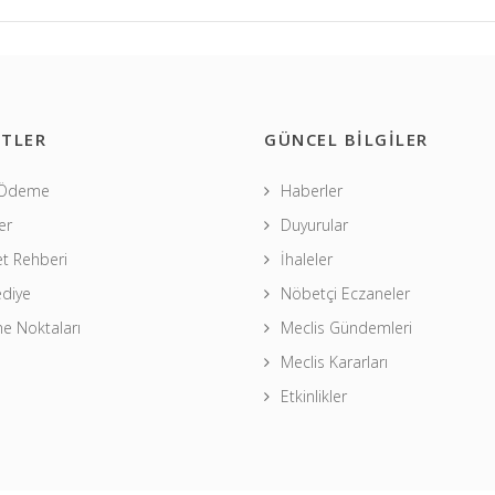
TLER
GÜNCEL BİLGİLER
 Ödeme
Haberler
er
Duyurular
t Rehberi
İhaleler
ediye
Nöbetçi Eczaneler
 Noktaları
Meclis Gündemleri
Meclis Kararları
Etkinlikler