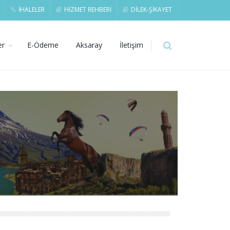
İHALELER
HİZMET REHBERİ
DİLEK-ŞİKAYET
er
E-Ödeme
Aksaray
İletişim