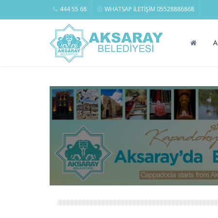
444 55 68
WHATSAP İLETİŞİM 05528886868
A