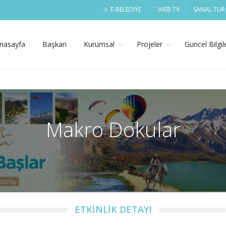
E-BELEDİYE
WEB TV
SANAL TUR
nasayfa
Başkan
Kurumsal
Projeler
Güncel Bilgil
Makro Dokular
ETKİNLİK DETAYI