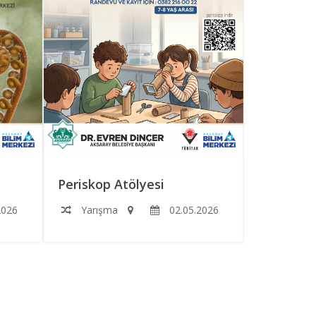
Periskop Atölyesi
Roketimi
2026
Yarışma
02.05.2026
Yarışm