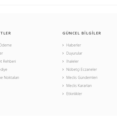
TLER
GÜNCEL BİLGİLER
 Ödeme
Haberler
er
Duyurular
t Rehberi
İhaleler
ediye
Nöbetçi Eczaneler
 Noktaları
Meclis Gündemleri
Meclis Kararları
Etkinlikler