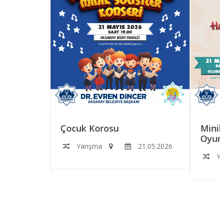
RS
Çocuk Korosu
Mini
Oyun
Yarışma
21.05.2026
2.06.2026
Y