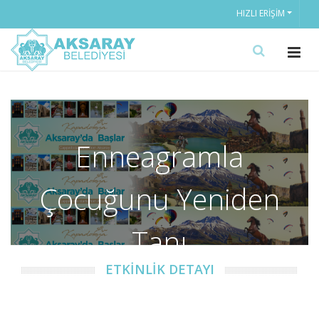
HIZLI ERIŞIM
Enneagramla
Çocuğunu Yeniden
Tanı
ETKİNLİK DETAYI