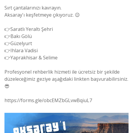
Sırt çantalarınızı kavrayın.
Aksaray'ı keşfetmeye çıkıyoruz.
😉
👉Saratlı Yeraltı Şehri
👉Bakı Gölü
👉Güzelyurt
👉Ihlara Vadisi
👉Yaprakhisar & Selime
Profesyonel rehberlik hizmeti ile ücretsiz bir şekilde
düzeleceğimiz geziye aşağıdaki linkten başvurabilirsiniz.
😎
https://forms.gle/obcEMZbGLvwBqiuL7