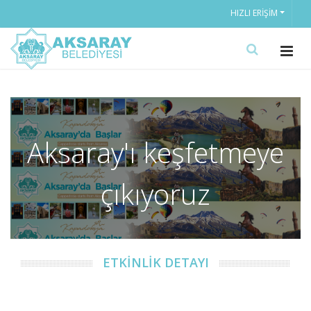
HIZLI ERIŞIM
Aksaray'ı keşfetmeye
çıkıyoruz
ETKİNLİK DETAYI