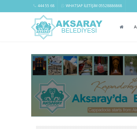
444 55 68
WHATSAP İLETİŞİM 05528886868
A