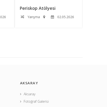
Periskop Atölyesi
Roketimi
2026
Yarışma
02.05.2026
Yarışm
AKSARAY
Aksaray
Fotoğraf Galerisi