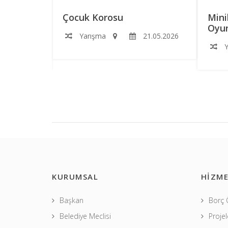
RS
Çocuk Korosu
Mini
Oyun
Yarışma
21.05.2026
2.06.2026
Y
KURUMSAL
HİZME
Başkan
Borç
Belediye Meclisi
Projel