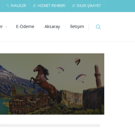
İHALELER
HİZMET REHBERİ
DİLEK-ŞİKAYET
er
E-Ödeme
Aksaray
İletişim