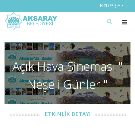
HIZLI ERIŞIM
Açık Hava Sineması "
Neşeli Günler "
ETKİNLİK DETAYI