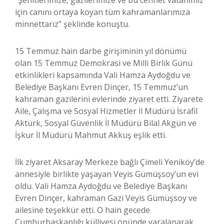
“Şehitlerimize, gazilerimize ve bu cennet vatanımız
için canını ortaya koyan tüm kahramanlarımıza
minnettarız” şeklinde konuştu.
15 Temmuz hain darbe girişiminin yıl dönümü
olan 15 Temmuz Demokrasi ve Milli Birlik Günü
etkinlikleri kapsamında Vali Hamza Aydoğdu ve
Belediye Başkanı Evren Dinçer, 15 Temmuz’un
kahraman gazilerini evlerinde ziyaret etti. Ziyarete
Aile, Çalışma ve Sosyal Hizmetler İl Müdürü İsrafil
Aktürk, Sosyal Güvenlik İl Müdürü Bilal Akgün ve
İşkur İl Müdürü Mahmut Akkuş eşlik etti.
İlk ziyaret Aksaray Merkeze bağlı Çimeli Yeniköy’de
annesiyle birlikte yaşayan Veyis Gümüşsoy’un evi
oldu. Vali Hamza Aydoğdu ve Belediye Başkanı
Evren Dinçer, kahraman Gazi Veyis Gümüşsoy ve
ailesine teşekkür etti. O hain gecede
Cumhurbaşkanlığı külliyesi önünde yaralanarak