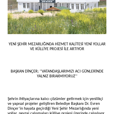
YENİ ŞEHİR MEZARLIĞINDA HİZMET KALİTESİ YENİ YOLLAR
VE KÜLLİYE PROJESİ İLE ARTIYOR
BAŞKAN DİNÇER; ‘’VATANDAŞLARIMIZI ACI GÜNLERİNDE
YALNIZ BIRAKMIYORUZ’’
Şehrin ihtiyaçlarına kalıcı çözümler getirmek için yenilikçi
ve yapısal projeler geliştiren Belediye Başkanı Dr. Evren
Dinçer’in hayata geçirdiği Yeni Şehir Mezarlığında yeni
yollar, peyzaj çalışmaları külliye projesi üzerinde çalışılıyor.