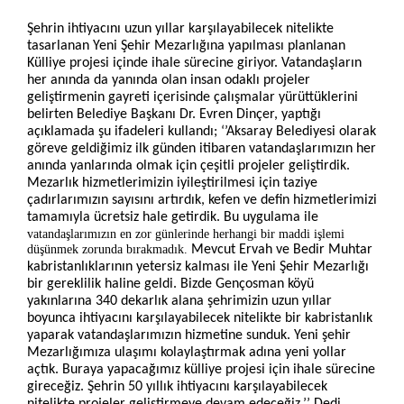
Şehrin ihtiyacını uzun yıllar karşılayabilecek nitelikte
tasarlanan Yeni Şehir Mezarlığına yapılması planlanan
Külliye projesi içinde ihale sürecine giriyor. Vatandaşların
her anında da yanında olan insan odaklı projeler
geliştirmenin gayreti içerisinde çalışmalar yürüttüklerini
belirten Belediye Başkanı Dr. Evren Dinçer, yaptığı
açıklamada şu ifadeleri kullandı; ‘’Aksaray Belediyesi olarak
göreve geldiğimiz ilk günden itibaren vatandaşlarımızın her
anında yanlarında olmak için çeşitli projeler geliştirdik.
Mezarlık hizmetlerimizin iyileştirilmesi için taziye
çadırlarımızın sayısını artırdık, kefen ve defin hizmetlerimizi
tamamıyla ücretsiz hale getirdik. Bu uygulama ile
vatandaşlarımızın en zor günlerinde herhangi bir maddi işlemi
düşünmek zorunda bırakmadık.
Mevcut Ervah ve Bedir Muhtar
kabristanlıklarının yetersiz kalması ile Yeni Şehir Mezarlığı
bir gereklilik haline geldi. Bizde Gençosman köyü
yakınlarına 340 dekarlık alana şehrimizin uzun yıllar
boyunca ihtiyacını karşılayabilecek nitelikte bir kabristanlık
yaparak vatandaşlarımızın hizmetine sunduk. Yeni şehir
Mezarlığımıza ulaşımı kolaylaştırmak adına yeni yollar
açtık. Buraya yapacağımız külliye projesi için ihale sürecine
gireceğiz. Şehrin 50 yıllık ihtiyacını karşılayabilecek