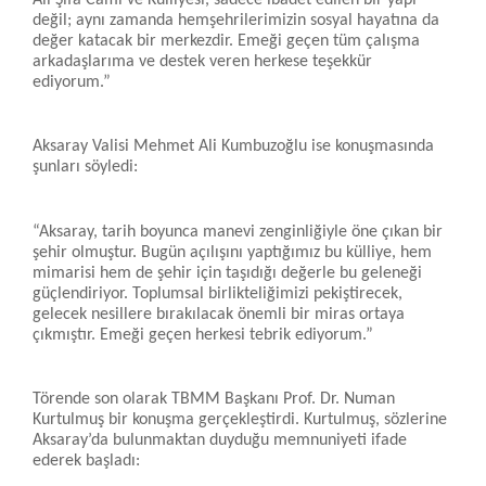
Ali Şifâ Cami ve Külliyesi, sadece ibadet edilen bir yapı
değil; aynı zamanda hemşehrilerimizin sosyal hayatına da
değer katacak bir merkezdir. Emeği geçen tüm çalışma
arkadaşlarıma ve destek veren herkese teşekkür
ediyorum.”
Aksaray Valisi Mehmet Ali Kumbuzoğlu ise konuşmasında
şunları söyledi:
“Aksaray, tarih boyunca manevi zenginliğiyle öne çıkan bir
şehir olmuştur. Bugün açılışını yaptığımız bu külliye, hem
mimarisi hem de şehir için taşıdığı değerle bu geleneği
güçlendiriyor. Toplumsal birlikteliğimizi pekiştirecek,
gelecek nesillere bırakılacak önemli bir miras ortaya
çıkmıştır. Emeği geçen herkesi tebrik ediyorum.”
Törende son olarak TBMM Başkanı Prof. Dr. Numan
Kurtulmuş bir konuşma gerçekleştirdi. Kurtulmuş, sözlerine
Aksaray’da bulunmaktan duyduğu memnuniyeti ifade
ederek başladı: