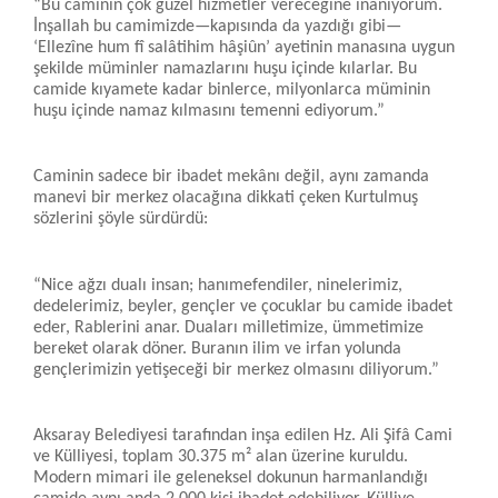
“Bu caminin çok güzel hizmetler vereceğine inanıyorum.
İnşallah bu camimizde—kapısında da yazdığı gibi—
‘Ellezîne hum fî salâtihim hâşiûn’ ayetinin manasına uygun
şekilde müminler namazlarını huşu içinde kılarlar. Bu
camide kıyamete kadar binlerce, milyonlarca müminin
huşu içinde namaz kılmasını temenni ediyorum.”
Caminin sadece bir ibadet mekânı değil, aynı zamanda
manevi bir merkez olacağına dikkati çeken Kurtulmuş
sözlerini şöyle sürdürdü:
“Nice ağzı dualı insan; hanımefendiler, ninelerimiz,
dedelerimiz, beyler, gençler ve çocuklar bu camide ibadet
eder, Rablerini anar. Duaları milletimize, ümmetimize
bereket olarak döner. Buranın ilim ve irfan yolunda
gençlerimizin yetişeceği bir merkez olmasını diliyorum.”
Aksaray Belediyesi tarafından inşa edilen Hz. Ali Şifâ Cami
ve Külliyesi, toplam 30.375 m² alan üzerine kuruldu.
Modern mimari ile geleneksel dokunun harmanlandığı