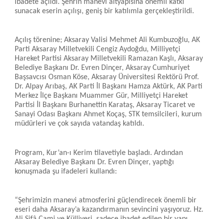
ibadete açıldı. Şehrin manevi altyapısına önemli katkı
sunacak eserin açılışı, geniş bir katılımla gerçekleştirildi.
Açılış törenine; Aksaray Valisi Mehmet Ali Kumbuzoğlu, AK
Parti Aksaray Milletvekili Cengiz Aydoğdu, Milliyetçi
Hareket Partisi Aksaray Milletvekili Ramazan Kaşlı, Aksaray
Belediye Başkanı Dr. Evren Dinçer, Aksaray Cumhuriyet
Başsavcısı Osman Köse, Aksaray Üniversitesi Rektörü Prof.
Dr. Alpay Arıbaş, AK Parti İl Başkanı Hamza Aktürk, AK Parti
Merkez İlçe Başkanı Muammer Gür, Milliyetçi Hareket
Partisi İl Başkanı Burhanettin Karataş, Aksaray Ticaret ve
Sanayi Odası Başkanı Ahmet Koçaş, STK temsilcileri, kurum
müdürleri ve çok sayıda vatandaş katıldı.
Program, Kur’an-ı Kerim tilavetiyle başladı. Ardından
Aksaray Belediye Başkanı Dr. Evren Dinçer, yaptığı
konuşmada şu ifadeleri kullandı:
“Şehrimizin manevi atmosferini güçlendirecek önemli bir
eseri daha Aksaray’a kazandırmanın sevincini yaşıyoruz. Hz.