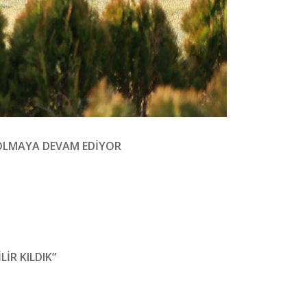
S OLMAYA DEVAM EDİYOR
İR KILDIK”