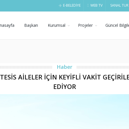
E-BELEDİYE
WEB TV
SANAL TUR
nasayfa
Başkan
Kurumsal
Projeler
Güncel Bilgil
Haber
TESİS AİLELER İÇİN KEYİFLİ VAKİT GEÇİR
EDİYOR