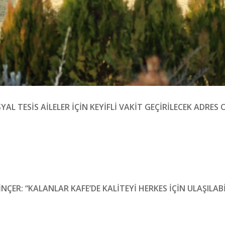
YAL TESİS AİLELER İÇİN KEYİFLİ VAKİT GEÇİRİLECEK ADRE
NÇER: “KALANLAR KAFE’DE KALİTEYİ HERKES İÇİN ULAŞILABİL