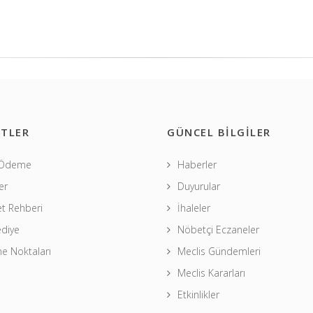
TLER
GÜNCEL BİLGİLER
 Ödeme
Haberler
er
Duyurular
t Rehberi
İhaleler
ediye
Nöbetçi Eczaneler
 Noktaları
Meclis Gündemleri
Meclis Kararları
Etkinlikler