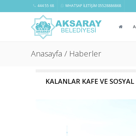
444 55 68
WHATSAP İLETİŞİM 05528886868
A
Anasayfa / Haberler
KALANLAR KAFE VE SOSYAL 