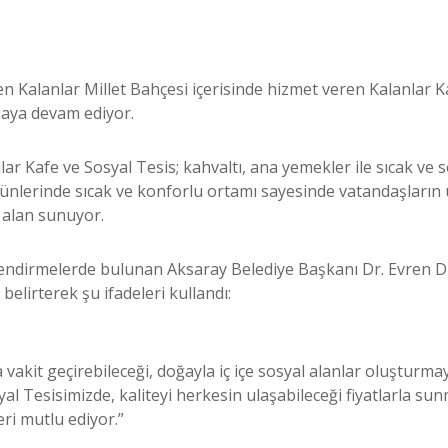
n Kalanlar Millet Bahçesi içerisinde hizmet veren Kalanlar Ka
nmaya devam ediyor.
ar Kafe ve Sosyal Tesis; kahvaltı, ana yemekler ile sıcak ve s
günlerinde sıcak ve konforlu ortamı sayesinde vatandaşların u
al alan sunuyor.
erlendirmelerde bulunan Aksaray Belediye Başkanı Dr. Evren D
belirterek şu ifadeleri kullandı:
la vakit geçirebileceği, doğayla iç içe sosyal alanlar oluştur
al Tesisimizde, kaliteyi herkesin ulaşabileceği fiyatlarla su
ri mutlu ediyor.”