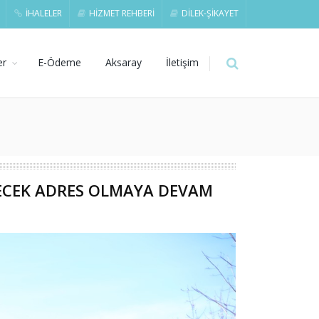
İHALELER
HİZMET REHBERİ
DİLEK-ŞİKAYET
er
E-Ödeme
Aksaray
İletişim
İLECEK ADRES OLMAYA DEVAM