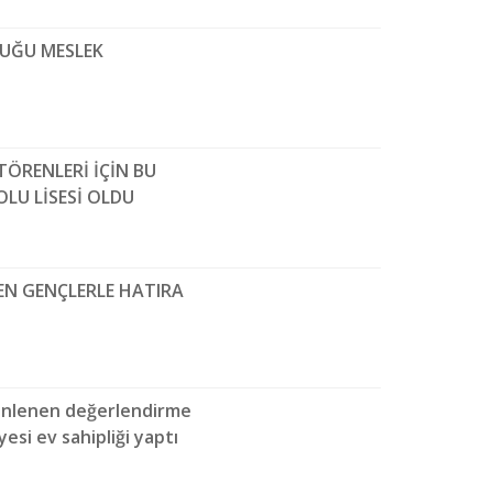
DUĞU MESLEK
TÖRENLERİ İÇİN BU
OLU LİSESİ OLDU
DEN GENÇLERLE HATIRA
zenlenen değerlendirme
esi ev sahipliği yaptı