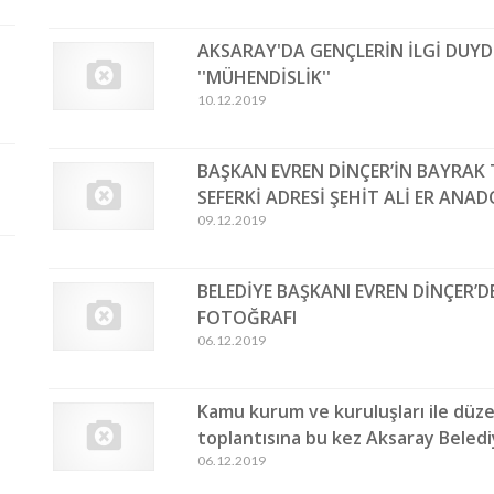
AKSARAY'DA GENÇLERİN İLGİ DUY
''MÜHENDİSLİK''
10.12.2019
BAŞKAN EVREN DİNÇER’İN BAYRAK 
SEFERKİ ADRESİ ŞEHİT ALİ ER ANAD
09.12.2019
BELEDİYE BAŞKANI EVREN DİNÇER’
FOTOĞRAFI
06.12.2019
Kamu kurum ve kuruluşları ile dü
toplantısına bu kez Aksaray Belediy
06.12.2019