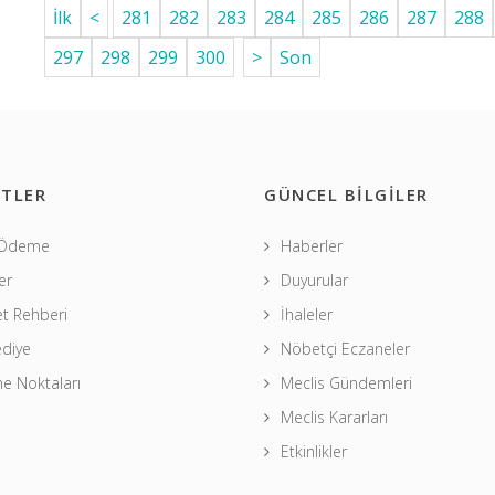
İlk
<
281
282
283
284
285
286
287
288
297
298
299
300
>
Son
TLER
GÜNCEL BİLGİLER
 Ödeme
Haberler
er
Duyurular
t Rehberi
İhaleler
ediye
Nöbetçi Eczaneler
 Noktaları
Meclis Gündemleri
Meclis Kararları
Etkinlikler