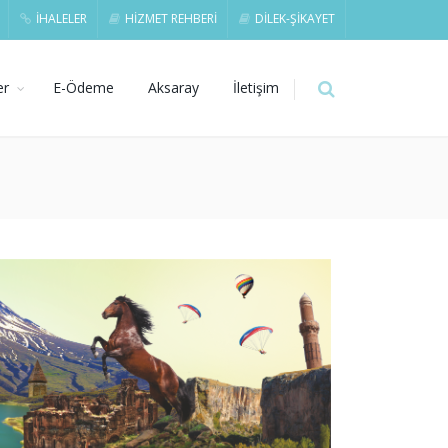
İHALELER
HİZMET REHBERİ
DİLEK-ŞİKAYET
er
E-Ödeme
Aksaray
İletişim