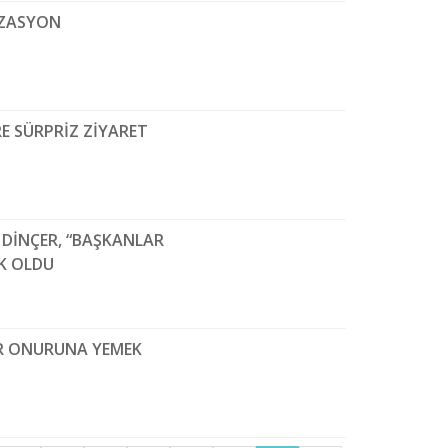
İZASYON
RE SÜRPRİZ ZİYARET
 DİNÇER, “BAŞKANLAR
K OLDU
LER ONURUNA YEMEK