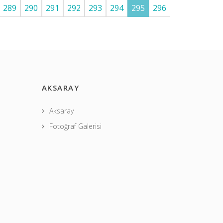
289
290
291
292
293
294
295
296
AKSARAY
Aksaray
Fotoğraf Galerisi