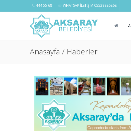
444 55 68
WHATSAP İLETİŞİM 05528886868
A
Anasayfa / Haberler