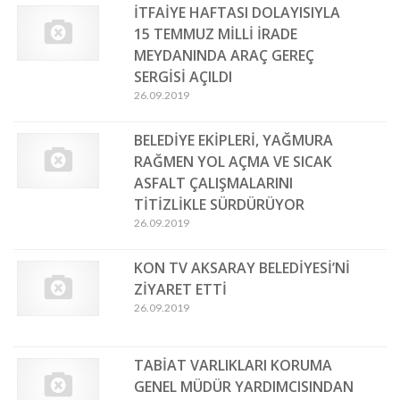
İTFAİYE HAFTASI DOLAYISIYLA
15 TEMMUZ MİLLİ İRADE
MEYDANINDA ARAÇ GEREÇ
SERGİSİ AÇILDI
26.09.2019
BELEDİYE EKİPLERİ, YAĞMURA
RAĞMEN YOL AÇMA VE SICAK
ASFALT ÇALIŞMALARINI
TİTİZLİKLE SÜRDÜRÜYOR
26.09.2019
KON TV AKSARAY BELEDİYESİ’Nİ
ZİYARET ETTİ
26.09.2019
TABİAT VARLIKLARI KORUMA
GENEL MÜDÜR YARDIMCISINDAN