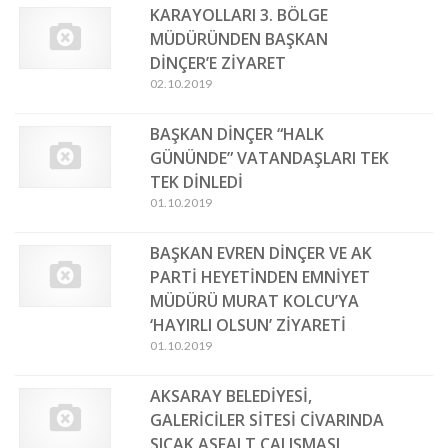
KARAYOLLARI 3. BÖLGE
MÜDÜRÜNDEN BAŞKAN
DİNÇER’E ZİYARET
02.10.2019
BAŞKAN DİNÇER “HALK
GÜNÜNDE” VATANDAŞLARI TEK
TEK DİNLEDİ
01.10.2019
BAŞKAN EVREN DİNÇER VE AK
PARTİ HEYETİNDEN EMNİYET
MÜDÜRÜ MURAT KOLCU’YA
‘HAYIRLI OLSUN’ ZİYARETİ
01.10.2019
AKSARAY BELEDİYESİ,
GALERİCİLER SİTESİ CİVARINDA
SICAK ASFALT ÇALIŞMASI