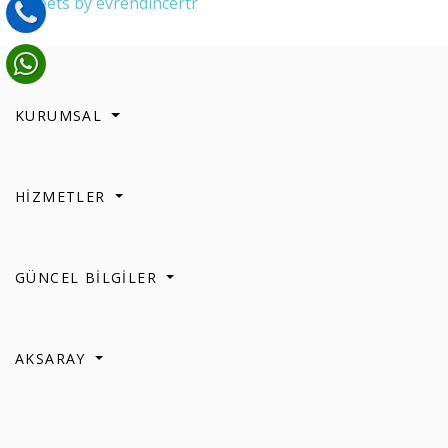
Tweets by evrendincertr
KURUMSAL
HİZMETLER
GÜNCEL BİLGİLER
AKSARAY