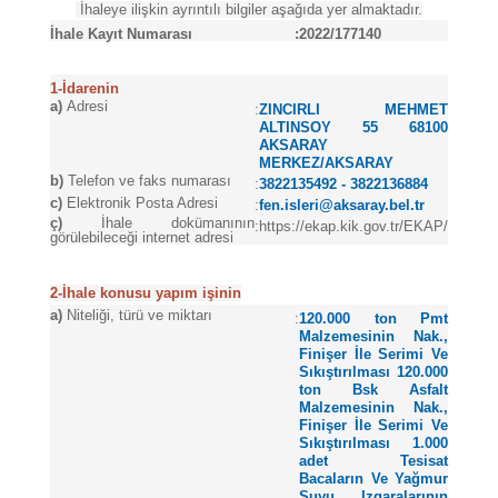
İhaleye ilişkin ayrıntılı bilgiler aşağıda yer almaktadır.
İhale Kayıt Numarası
:
2022/177140
1-İdarenin
a)
Adresi
:
ZINCIRLI MEHMET
ALTINSOY 55 68100
AKSARAY
MERKEZ/AKSARAY
b)
Telefon ve faks numarası
:
3822135492 - 3822136884
c)
Elektronik Posta Adresi
:
fen.isleri@aksaray.bel.tr
ç)
İhale dokümanının
:
https://ekap.kik.gov.tr/EKAP/
görülebileceği internet adresi
2-İhale konusu yapım işinin
a)
Niteliği, türü ve miktarı
:
120.000 ton Pmt
Malzemesinin Nak.,
Finişer İle Serimi Ve
Sıkıştırılması 120.000
ton Bsk Asfalt
Malzemesinin Nak.,
Finişer İle Serimi Ve
Sıkıştırılması 1.000
adet Tesisat
Bacaların Ve Yağmur
Suyu Izgaralarının