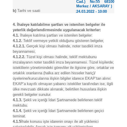
Cad.) No:55 68100
Merkez / AKSARAY )
b)
Tarihi ve saati
:
24.03.2022 - 10:00
4. İhaleye katılabilme şartları ve istenilen belgeler ile
yeterlik değerlendirmesinde uygulanacak kriterler:
4.1.
İhaleye katılma şartları ve istenilen belgeler:
4.1.2.
Teklif vermeye yetkili olduğunu gösteren belgeler,
4.1.2.1.
Gerçek kişi olması halinde, noter tasdikli imza
beyannamesi,
4.1.2.2.
Tüzel kişi olması halinde, teklif mektubunu
imzalayanın noter tasdikli imza beyannamesi. Tüzel kişilerde;
isteklilerin yönetimindeki görevliler ile ilgisine göre, ortaklar ve
ortaklık oranlarına (halka arz edilen hisseler hariç)/
üyelerine/kurucularına ilişkin bilgiler idarece EKAP’tan alınır.
EKAP’a kayıtlı olmayan yabancı istekliler tarafından ise, ilgili
ülke mevzuatı dikkate alınarak, belirtilen hususlara ilişkin
gerekli belgeler sunulur.
4.1.3.
Şekli ve içeriği İdari Şartnamede belirlenen teklif
mektubu.
4.1.4.
Şekli ve içeriği İdari Şartnamede belirlenen geçici
teminat.
4.1.5
İhale konusu işte idarenin onayı ile alt yüklenici
çalıştırılabilir. Ancak işin tamamı alt yüklenicilere