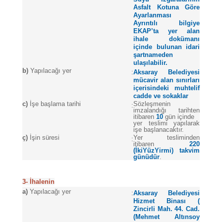
Asfalt Kotuna Göre
Ayarlanması
Ayrıntılı bilgiye
EKAP’ta yer alan
ihale dokümanı
içinde bulunan idari
şartnameden
ulaşılabilir.
b)
Yapılacağı yer
:
Aksaray Belediyesi
mücavir alan sınırları
içerisindeki muhtelif
cadde ve sokaklar
c)
İşe başlama tarihi
Sözleşmenin
:
imzalandığı tarihten
itibaren
10
gün içinde
yer teslimi yapılarak
işe başlanacaktır.
ç)
İşin süresi
Yer tesliminden
:
itibaren
220
(İkiYüzYirmi) takvim
günüdür
.
3- İhalenin
a)
Yapılacağı yer
:
Aksaray Belediyesi
Hizmet Binası (
Zincirli Mah. 44. Cad.
(Mehmet Altınsoy