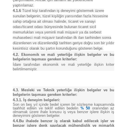
yaptırılamaz.
4.1.6
Tüzel kişi tarafından iş deneyimi göstermek üzere
sunulan belgenin, tüzel kişiliğin yarısından fazla hissesine
sahip ortağına ait olması halinde, ticaret ve sanayi
odası/ticaret odası bünyesinde bulunan ticaret sicil
memurlukları veya yeminli mali müşavir ya da serbest
muhasebeci mali müşavir tarafından ilk ilan tarihinden sonra
düzenlenen ve düzenlendiği tarihten geriye doğru son bir yıldır
kesintisiz olarak bu şartın korunduğunu gösteren belge.
4.2. Ekonomik ve mali yeterliğe ilişkin belgeler ve bu
belgelerin taşıması gereken kriterler:
İdare tarafından ekonomik ve mali yeterliğe ilişkin kriter
belirtilmemiştir.
4.3. Mesleki ve Teknik yeterliğe ilişkin belgeler ve bu
belgelerin taşıması gereken kriterler:
4.3.1. İş deneyim belgeleri:
Son on beş yıl içinde bedel içeren bir sözleşme kapsamında
taahhüt edilen ve teklif edilen bedelin
% 50
oranından az
olmamak üzere ihale konusu iş veya benzer işlere ilişkin iş
deneyimini gösteren belgeler.
4.4.Bu ihalede benzer iş olarak kabul edilecek işler ve
benzer işlere denk sayılacak mühendislik ve mimarlık