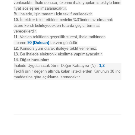
verilecektir. İhale sonucu, üzerine ihale yapılan istekliyle birim
fiyat sözleşme imzalanacaktır.
Bu ihalede, işin tamamı için teklif verilecektir.
10.
İstekliler teklif ettikleri bedelin %3’ünden az olmamak
üzere kendi belirleyecekleri tutarda geçici teminat
vereceklerdir.
11.
Verilen tekliflerin geçerlilik süresi, ihale tarihinden
itibaren
90 (Doksan)
takvim günüdür.
12.
Konsorsiyum olarak ihaleye teklif verilemez.
13.
Bu ihalede elektronik eksiltme yapılmayacaktır.
14. Diğer hususlar:
İhalede Uygulanacak Sınır Değer Katsayısı (N) :
1,2
Teklifi sınır değerin altında kalan isteklilerden Kanunun 38 inci
maddesine göre açıklama istenecektir.