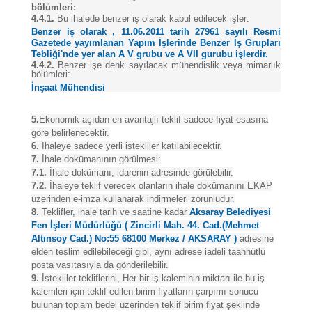
bölümleri:
4.4.1.
Bu ihalede benzer iş olarak kabul edilecek işler:
Benzer iş olarak , 11.06.2011 tarih 27961 sayılı Resmi
Gazetede yayımlanan Yapım İşlerinde Benzer İş Grupları
Tebliği'nde yer alan A V grubu ve A VII gurubu işlerdir.
4.4.2.
Benzer işe denk sayılacak mühendislik veya mimarlık
bölümleri:
İnşaat Mühendisi
5.
Ekonomik açıdan en avantajlı teklif sadece fiyat esasına
göre belirlenecektir.
6.
İhaleye sadece yerli istekliler katılabilecektir.
7.
İhale dokümanının görülmesi:
7.1.
İhale dokümanı, idarenin adresinde görülebilir.
7.2.
İhaleye teklif verecek olanların ihale dokümanını EKAP
üzerinden e-imza kullanarak indirmeleri zorunludur.
8.
Teklifler, ihale tarih ve saatine kadar
Aksaray Belediyesi
Fen İşleri Müdürlüğü ( Zincirli Mah. 44. Cad.(Mehmet
Altınsoy Cad.) No:55 68100 Merkez / AKSARAY )
adresine
elden teslim edilebileceği gibi, aynı adrese iadeli taahhütlü
posta vasıtasıyla da gönderilebilir.
9.
İstekliler tekliflerini, Her bir iş kaleminin miktarı ile bu iş
kalemleri için teklif edilen birim fiyatların çarpımı sonucu
bulunan toplam bedel üzerinden teklif birim fiyat şeklinde