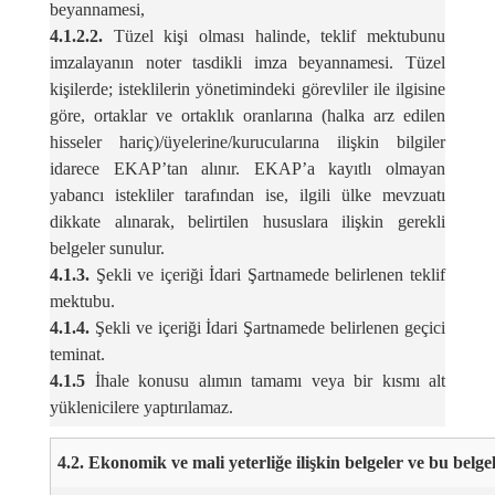
beyannamesi,
4.1.2.2.
Tüzel kişi olması halinde, teklif mektubunu
imzalayanın noter tasdikli imza beyannamesi. Tüzel
kişilerde; isteklilerin yönetimindeki görevliler ile ilgisine
göre, ortaklar ve ortaklık oranlarına (halka arz edilen
hisseler hariç)/üyelerine/kurucularına ilişkin bilgiler
idarece EKAP’tan alınır. EKAP’a kayıtlı olmayan
yabancı istekliler tarafından ise, ilgili ülke mevzuatı
dikkate alınarak, belirtilen hususlara ilişkin gerekli
belgeler sunulur.
4.1.3.
Şekli ve içeriği İdari Şartnamede belirlenen teklif
mektubu.
4.1.4.
Şekli ve içeriği İdari Şartnamede belirlenen geçici
teminat.
4.1.5
İhale konusu alımın tamamı veya bir kısmı alt
yüklenicilere yaptırılamaz.
4.2. Ekonomik ve mali yeterliğe ilişkin belgeler ve bu belge