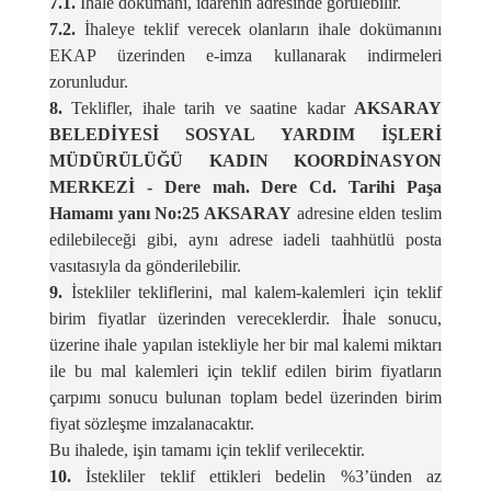
7.1.
İhale dokümanı, idarenin adresinde görülebilir.
7.2.
İhaleye teklif verecek olanların ihale dokümanını
EKAP üzerinden e-imza kullanarak indirmeleri
zorunludur.
8.
Teklifler, ihale tarih ve saatine kadar
AKSARAY
BELEDİYESİ SOSYAL YARDIM İŞLERİ
MÜDÜRÜLÜĞÜ KADIN KOORDİNASYON
MERKEZİ - Dere mah. Dere Cd. Tarihi Paşa
Hamamı yanı No:25 AKSARAY
adresine elden teslim
edilebileceği gibi, aynı adrese iadeli taahhütlü posta
vasıtasıyla da gönderilebilir.
9.
İstekliler tekliflerini, mal kalem-kalemleri için teklif
birim fiyatlar üzerinden vereceklerdir. İhale sonucu,
üzerine ihale yapılan istekliyle her bir mal kalemi miktarı
ile bu mal kalemleri için teklif edilen birim fiyatların
çarpımı sonucu bulunan toplam bedel üzerinden birim
fiyat sözleşme imzalanacaktır.
Bu ihalede, işin tamamı için teklif verilecektir.
10.
İstekliler teklif ettikleri bedelin %3’ünden az