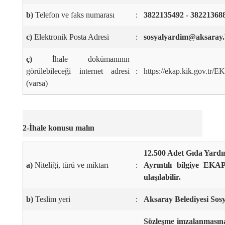
b)
Telefon ve faks numarası
:
3822135492 - 38221368
c)
Elektronik Posta Adresi
:
sosyalyardim@aksaray.b
ç)
İhale dokümanının
görülebileceği internet adresi
:
https://ekap.kik.gov.tr/E
(varsa)
2-İhale konusu malın
12.500 Adet Gıda Yardım
a)
Niteliği, türü ve miktarı
:
Ayrıntılı bilgiye EKA
ulaşılabilir.
b)
Teslim yeri
:
Aksaray Belediyesi Sosy
Sözleşme imzalanmasına