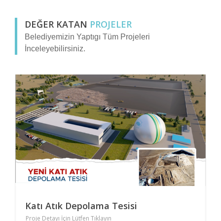
DEĞER KATAN
PROJELER
Belediyemizin Yaptıgı Tüm Projeleri
İnceleyebilirsiniz.
Katı Atık Depolama Tesisi
S
Proje Detayı İçin Lütfen Tıklayın
P