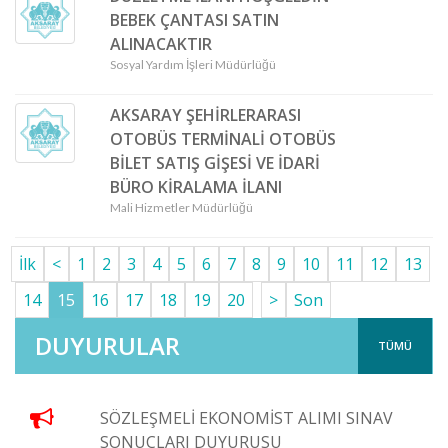
BEBEK ÇANTASI SATIN
ALINACAKTIR
Sosyal Yardım İşleri Müdürlüğü
AKSARAY ŞEHİRLERARASI
OTOBÜS TERMİNALİ OTOBÜS
BİLET SATIŞ GİŞESİ VE İDARİ
BÜRO KİRALAMA İLANI
Mali Hizmetler Müdürlüğü
İlk
<
1
2
3
4
5
6
7
8
9
10
11
12
13
14
15
16
17
18
19
20
>
Son
DUYURULAR
TÜMÜ
SÖZLEŞMELİ EKONOMİST ALIMI SINAV
SONUÇLARI DUYURUSU