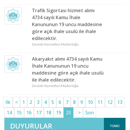
Trafik Sigortası hizmet alımı
4734 sayılı Kamu İhale
Kanununun 19 uncu maddesine
göre açık ihale usulü ile ihale
edilecektir.
Destek Hizmetleri Müdürlüğü
Akaryakıt alımı 4734 sayılı Kamu
İhale Kanununun 19 uncu
maddesine göre açık ihale usulü
ile ihale edilecektir.
Destek Hizmetleri Müdürlüğü
İlk
<
1
2
3
4
5
6
7
8
9
10
11
12
13
14
15
16
17
18
19
20
>
Son
DUYURULAR
TÜMÜ