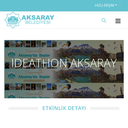
HIZLI ERIŞIM
IDEATHON AKSARAY
ETKİNLİK DETAYI