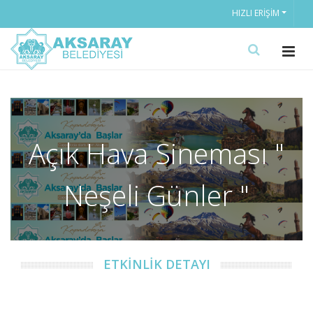
HIZLI ERIŞIM
Açık Hava Sineması "
Neşeli Günler "
ETKİNLİK DETAYI