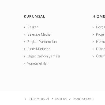
KURUMSAL
HİZME
Başkan
Borç
Belediye Meclisi
Projel
Başkan Yardımcıları
Hizme
Birim Müdürleri
E Bel
Organizasyon Şeması
Ödeme
Yönetmelikler
BİLİM MERKEZİ
KART 68
İMAR DURUMU