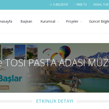
E-BELEDİYE
WEB TV
SANAL TUR
nasayfa
Başkan
Kurumsal
Projeler
Güncel Bilgil
ile TOSİ PASTA ADASI MÜZ
ETKİNLİK DETAYI