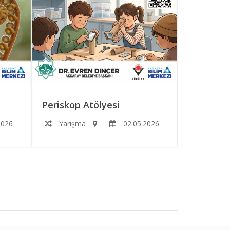
Periskop Atölyesi
Roketimi
2026
Yarışma
02.05.2026
Yarışm