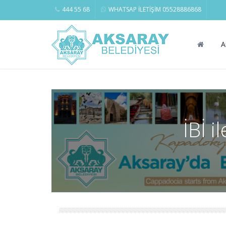
444 55 68
WHATSAP İLETİŞİM 05528886868
A
İBİ 