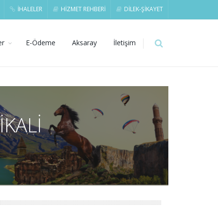
İHALELER
HİZMET REHBERİ
DİLEK-ŞİKAYET
er
E-Ödeme
Aksaray
İletişim
İKALİ