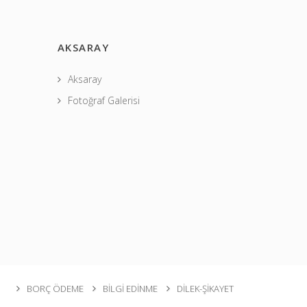
AKSARAY
Aksaray
Fotoğraf Galerisi
BORÇ ÖDEME
BİLGİ EDİNME
DİLEK-ŞİKAYET