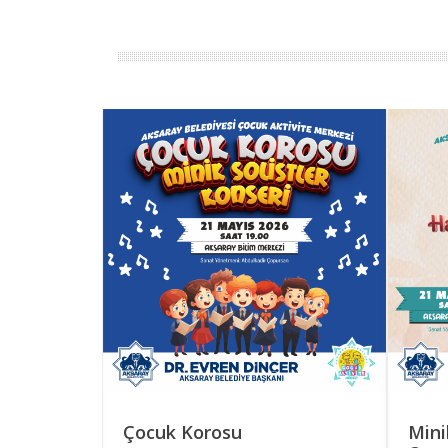
RS
Çocuk Korosu
Mini