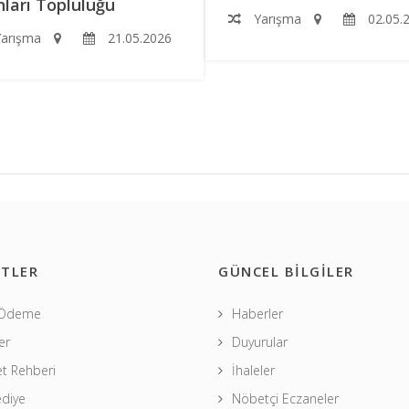
ları Topluluğu
Yarışma
02.05.
arışma
21.05.2026
TLER
GÜNCEL BİLGİLER
 Ödeme
Haberler
er
Duyurular
t Rehberi
İhaleler
ediye
Nöbetçi Eczaneler