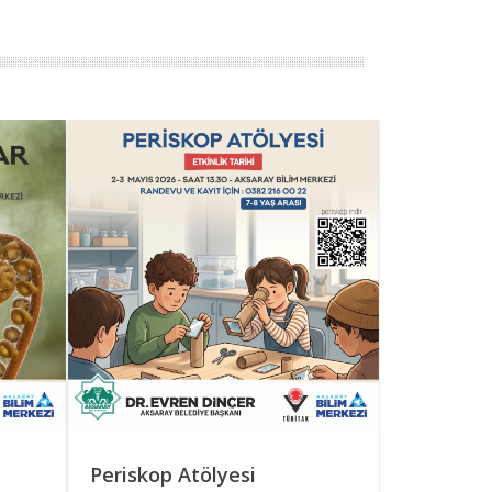
Periskop Atölyesi
Roketimi