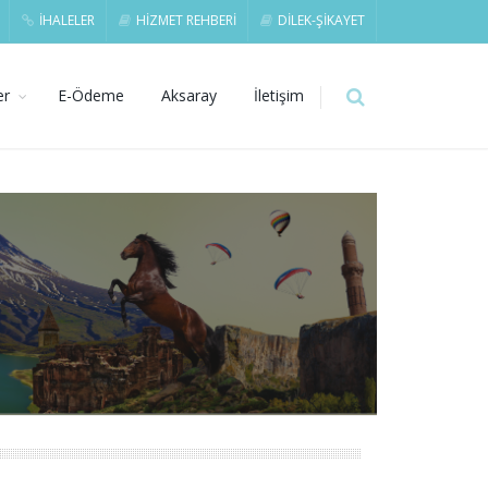
İHALELER
HİZMET REHBERİ
DİLEK-ŞİKAYET
er
E-Ödeme
Aksaray
İletişim