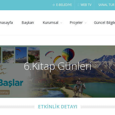
E-BELEDİYE
WEB TV
SANAL TUR
nasayfa
Başkan
Kurumsal
Projeler
Güncel Bilgil
6.Kitap Günleri
ETKİNLİK DETAYI