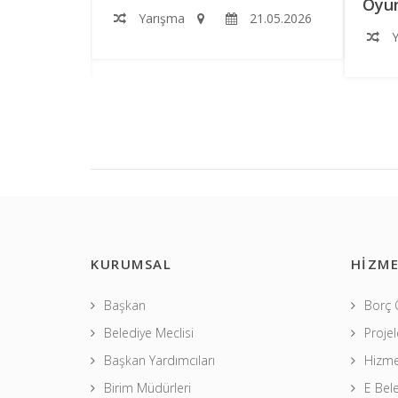
Oyun
Yarışma
21.05.2026
2.06.2026
Y
KURUMSAL
HİZME
Başkan
Borç
Belediye Meclisi
Projel
Başkan Yardımcıları
Hizme
Birim Müdürleri
E Bel