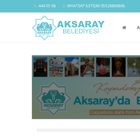
444 55 68
WHATSAP İLETİŞİM 05528886868
A