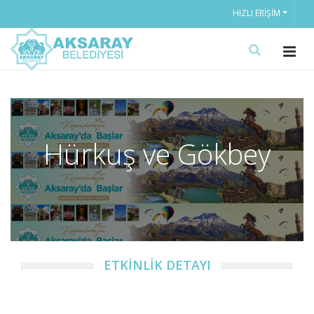
HIZLI ERIŞIM
Hürkuş ve Gökbey
ETKİNLİK DETAYI