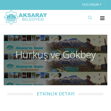
HIZLI ERIŞIM
Hürkuş ve Gökbey
ETKİNLİK DETAYI